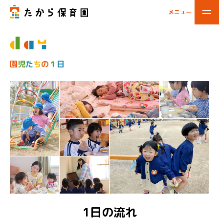
メニュー
閉じる
園
児
た
ち
の
１
日
1日の流れ