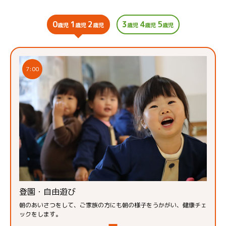
0
1
2
3
4
5
歳児
歳児
歳児
歳児
歳児
歳児
7:00
登園・自由遊び
朝のあいさつをして、ご家族の方にも朝の様子をうかがい、健康チェ
ックをします。