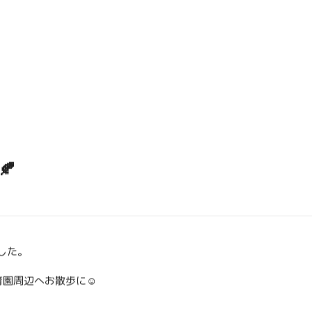
🍂
した。
園周辺へお散歩に☺️