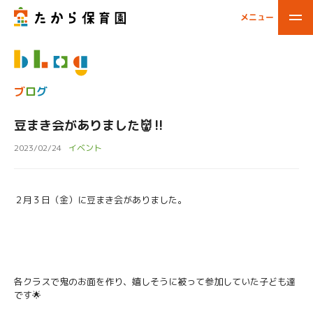
メニュー
閉じる
ブ
ロ
グ
豆まき会がありました👹‼️
2023/02/24
イベント
２月３日（金）に豆まき会がありました。
各クラスで鬼のお面を作り、嬉しそうに被って参加していた子ども達
です🌟