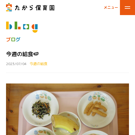
メニュー
閉じる
ブ
ロ
グ
今週の給食🍉
2023/07/04
今週の給食