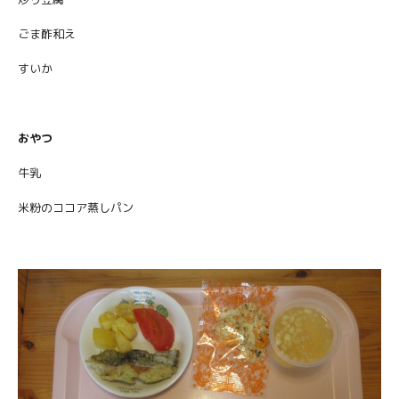
ごま酢和え
すいか
おやつ
牛乳
米粉のココア蒸しパン