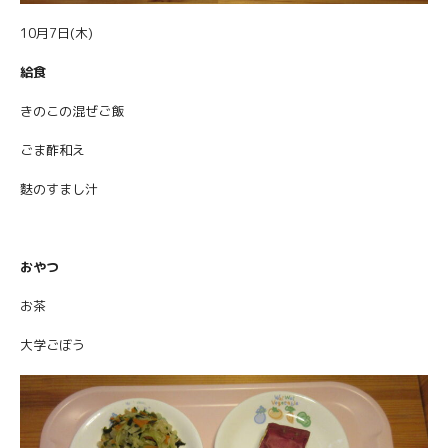
10月7日(木)
給食
きのこの混ぜご飯
ごま酢和え
麩のすまし汁
おやつ
お茶
大学ごぼう