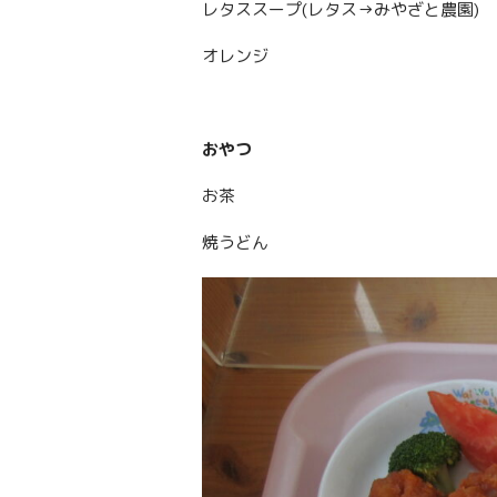
レタススープ(レタス→みやざと農園)
オレンジ
おやつ
お茶
焼うどん