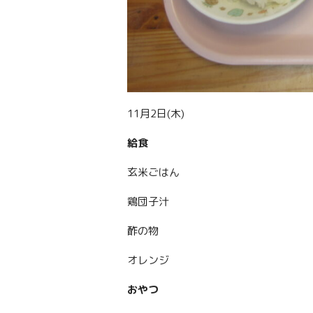
11月2日(木)
給食
玄米ごはん
鶏団子汁
酢の物
オレンジ
おやつ