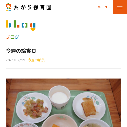
メニュー
閉じる
ブ
ロ
グ
今週の給食🍞
2021/02/19
今週の給食