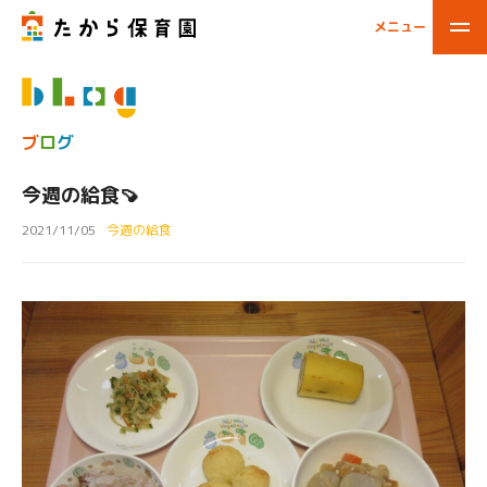
メニュー
閉じる
ブ
ロ
グ
今週の給食🍠
2021/11/05
今週の給食