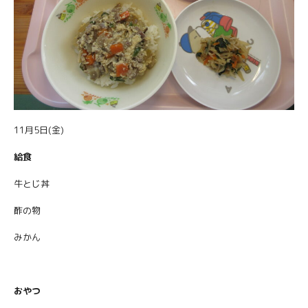
11月5日(金)
給食
牛とじ丼
酢の物
みかん
おやつ